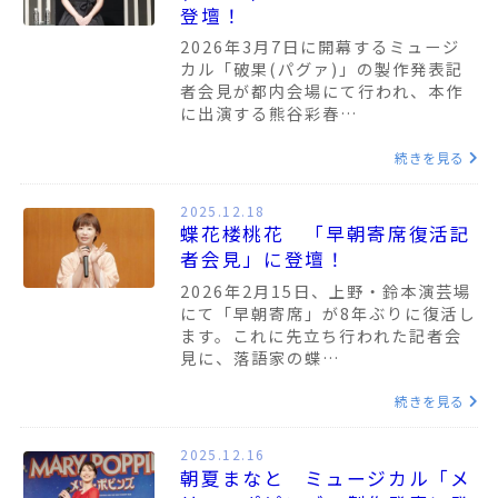
登壇！
2026年3月7日に開幕するミュージ
カル「破果(パグァ)」の製作発表記
者会見が都内会場にて行われ、本作
に出演する熊谷彩春…
続きを見る
2025.12.18
蝶花楼桃花 「早朝寄席復活記
者会見」に登壇！
2026年2月15日、上野・鈴本演芸場
にて「早朝寄席」が8年ぶりに復活し
ます。これに先立ち行われた記者会
見に、落語家の蝶…
続きを見る
2025.12.16
朝夏まなと ミュージカル「メ