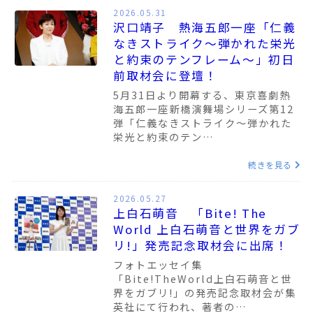
2026.05.31
沢口靖子 熱海五郎一座「仁義
なきストライク～弾かれた栄光
と約束のテンフレーム～」初日
前取材会に登壇！
5月31日より開幕する、東京喜劇熱
海五郎一座新橋演舞場シリーズ第12
弾「仁義なきストライク～弾かれた
栄光と約束のテン…
続きを見る
2026.05.27
上白石萌音 「Bite! The
World 上白石萌音と世界をガブ
リ!」発売記念取材会に出席！
フォトエッセイ集
「Bite!TheWorld上白石萌音と世
界をガブリ!」の発売記念取材会が集
英社にて行われ、著者の…