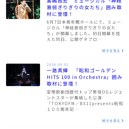
髙嶋政宏 ミュージカル「神経
衰弱ぎりぎりの女たち」囲み取
材に登壇！
6月7日本青年館ホールにて、ミュー
ジカル「神経衰弱ぎりぎりの女た
ち」が開幕しました。初日開幕を控
えた同日、公開ゲネプロ…
続きを見る
2026.06.01
一路真輝 「昭和ゴールデン
HITS 100 in Orchestra」囲み
取材に登壇！
宝塚歌劇団歴代トップ男役OGレジェ
ントスターが集結した公演
「TOKYOFM／BS11presents昭和
１００周年記…
続きを見る