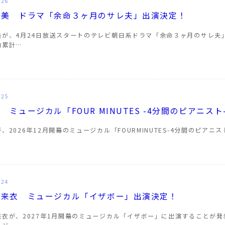
.26
菜美 ドラマ「余命３ヶ月のサレ夫」出演決定！
美が、4月24日放送スタートのテレビ朝日系ドラマ「余命３ヶ月のサレ夫
内累計…
.25
 ミュージカル「FOUR MINUTES -4分間のピアニス
、2026年12月開幕のミュージカル「FOURMINUTES-4分間のピア
.24
未来衣 ミュージカル「イザボー」出演決定！
来衣が、2027年1月開幕のミュージカル「イザボー」に出演することが