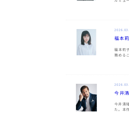
ルミュ
2026.03
福本
福本莉
務める
2026.03
今井
今井清
た。本