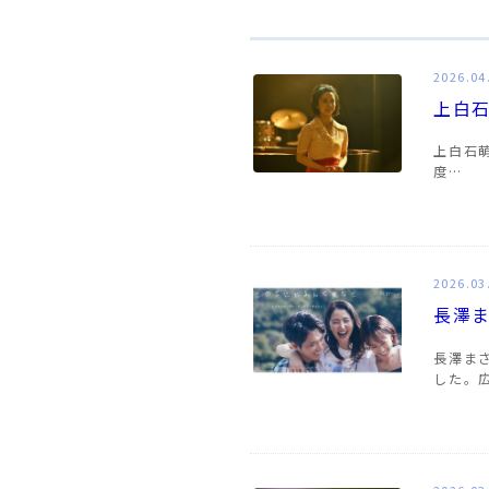
2026.04
上白石
上白石萌
度…
2026.03
長澤
長澤ま
した。