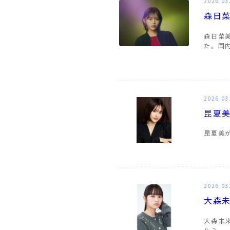
2026.03
森日
森日菜
た。国
2026.03
昆夏美
昆夏美が
2026.03
大森
大森未