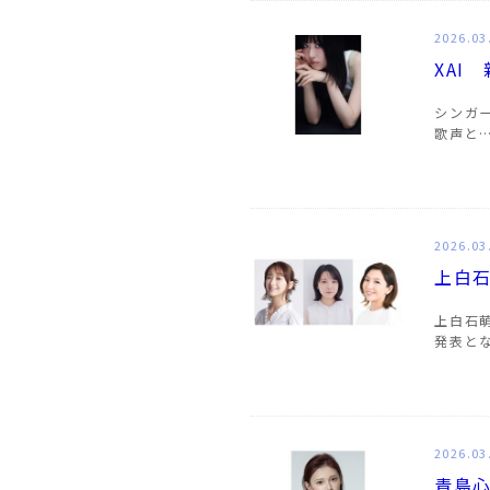
2026.03
XAI
シンガ
歌声と
2026.03
上白
上白石
発表と
2026.03
青島