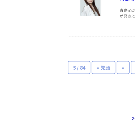
青島心
が発表
5 / 84
« 先頭
«
2