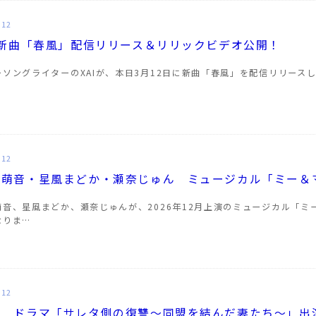
.12
 新曲「春風」配信リリース＆リリックビデオ公開！
ーソングライターのXAIが、本日3月12日に新曲「春風」を配信リリースし
…
.12
石萌音・星風まどか・瀬奈じゅん ミュージカル「ミー＆
萌音、星風まどか、瀬奈じゅんが、2026年12月上演のミュージカル「
なりま…
.12
心 ドラマ「サレタ側の復讐〜同盟を結んだ妻たち〜」出