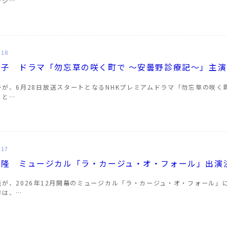
ージ…
.18
莉子 ドラマ「勿忘草の咲く町で ～安曇野診療記～」主
子が、6月28日放送スタートとなるNHKプレミアムドラマ「勿忘草の咲
こと…
.17
清隆 ミュージカル「ラ・カージュ・オ・フォール」出演
隆が、2026年12月開幕のミュージカル「ラ・カージュ・オ・フォール」
作は、…