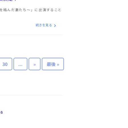
盟を結んだ妻たち〜」に出演すること
続きを見る
30
...
»
最後 »
26