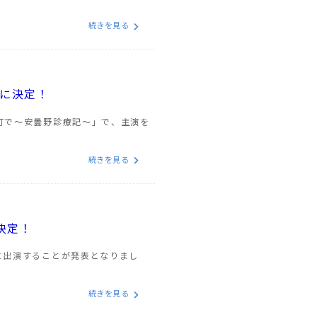
続きを見る
演に決定！
く町で～安曇野診療記～」で、主演を
続きを見る
決定！
に出演することが発表となりまし
続きを見る