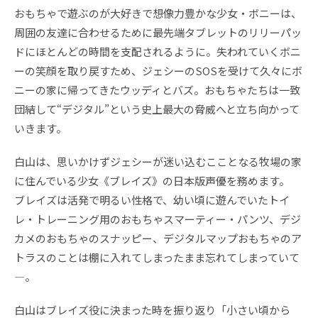
おもちゃで遊ぶのが大好きで想像力豊かな少女・ボニーは、
周囲の友達に合わせるために最先端タブレットのリリーパッ
ドにほとんどの時間を支配されるように。失われていくボニ
ーの笑顔を取り戻すため、ジェシーのSOSを受けて久々にボ
ニーの家に帰ってきたウッディとバズ。おもちゃたちは一致
団結して“デジタル”という史上最大の脅威へと立ち向かって
いきます。
白山は、思いかけずジェシーが迷い込むこことなる牧場の家
に住んでいる少女《ブレイズ》の日本版声優を務めます。
ブレイズは活発で明るい性格で、幼い頃に遊んでいたトイ
レ・トレーニング用のおもちゃスマーティー・パンツ、デジ
カメのおもちゃのスナッピー、デジタルマップおもちゃのア
トラスのことは棚に入れてしまったまま忘れてしまっていて
―。
白山はブレイズ役に決まった時を振り返り「小さい頃から