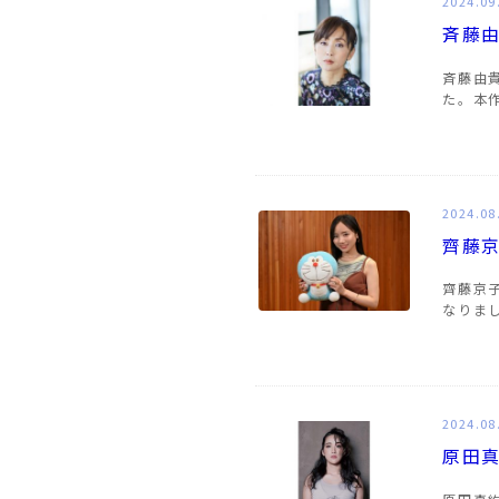
2024.09
斉藤
斉藤由
た。本
2024.08
齊藤
齊藤京
なりま
2024.08
原田真