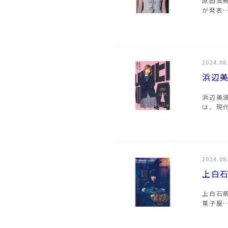
原田真絢
が発表
2024.08
浜辺
浜辺美
は、現
2024.08
上白
上白石
菓子屋