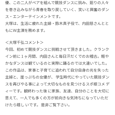
優、この二人がペアを組んで競技ダンスに挑み、廻りの人々
を巻き込みながら青春を取り戻していく、笑いと興奮のダン
ス・エンターテインメントです。
大塚は、生活に疲れた主婦・鈴木真子役で、内田慈さんとと
もにＷ主演を務めます。
＜大塚千弘コメント＞
今回、初めて競技ダンスに挑戦させて頂きました。クランク
イン前に 1 ヶ月間、内田さんと毎日汗だくでのお稽古。軽や
かなダンスは観ているのと実際に踊るのでは大違いでした。
この作品は、家事と子育てに追われて自分自身の光を失った
主婦と、崖っぷちの女優が、 学生時代にやっていた競技ダン
スを再びやる事によって大切なものを見つけるスポ根コメ デ
ィーです。観終わった後 に家族、友達、自分のことを大切に
思えて、一人でも多くの方が前向きな気持ちになっていただ
けたら嬉し いです。 是非ご覧下さい。