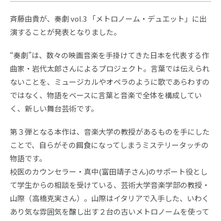
斉藤由貴が、奏劇 vol.3 「メトロノーム・デュエット」に出
演することが発表となりました。
“奏劇”は、数々の映画音楽を手掛けてきた日本を代表する作
曲家・岩代太郎さんによるプロジェクト。言葉では伝えられ
ないことを、ミュージカルやオペラのように歌であらわすの
ではなく、物語をベースに言葉と音楽で全体を構成してい
く、新しい舞台芸術です。
第３弾となる本作は、音楽大学の教授があるものを手にした
ことで、自らがその餌食になってしまうミステリータッチの
物語です。
校医のカウンセラー・真中(富田靖子さん)のサポート役とし
て学生からの相談を受けている、芸術大学音楽学部の教授・
山際（高橋克実さん）。山際はイタリアで入手した、いわく
あり気な雰囲気を醸し出す２台の古いメトロノームを使って