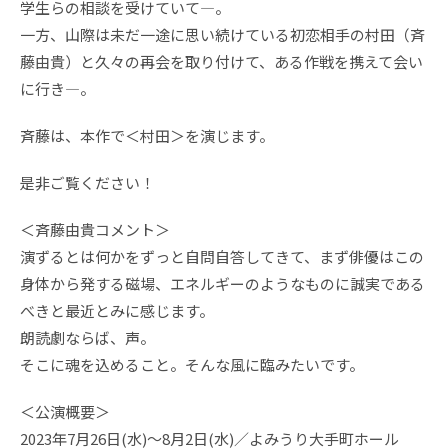
学生らの相談を受けていて―。
一方、山際は未だ一途に思い続けている初恋相手の村田（斉
藤由貴）と久々の再会を取り付けて、ある作戦を携えて会い
に行き―。
斉藤は、本作で＜村田＞を演じます。
是非ご覧ください！
＜斉藤由貴コメント＞
演ずるとは何かをずっと自問自答してきて、まず俳優はこの
身体から発する磁場、エネルギーのようなものに誠実である
べきと最近とみに感じます。
朗読劇ならば、声。
そこに魂を込めること。そんな風に臨みたいです。
＜公演概要＞
2023年7月26日(水)〜8月2日(水)／よみうり大手町ホール