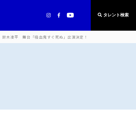
タレント検索
鈴木凌平 舞台「吸血鬼すぐ死ぬ」出演決定！