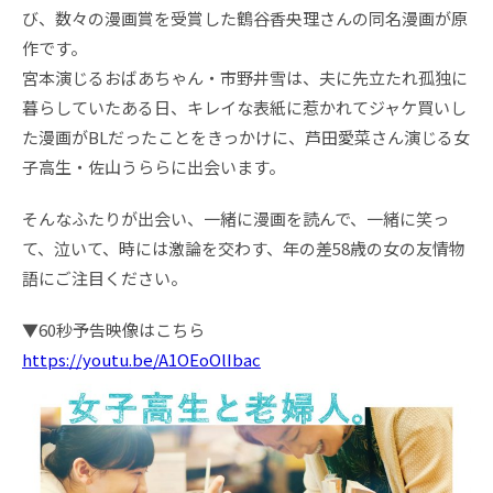
び、数々の漫画賞を受賞した鶴谷香央理さんの同名漫画が原
作です。
宮本演じるおばあちゃん・市野井雪は、夫に先立たれ孤独に
暮らしていたある日、キレイな表紙に惹かれてジャケ買いし
た漫画がBLだったことをきっかけに、芦田愛菜さん演じる女
子高生・佐山うららに出会います。
そんなふたりが出会い、一緒に漫画を読んで、一緒に笑っ
て、泣いて、時には激論を交わす、年の差58歳の女の友情物
語にご注目ください。
▼60秒予告映像はこちら
https://youtu.be/A1OEoOlIbac