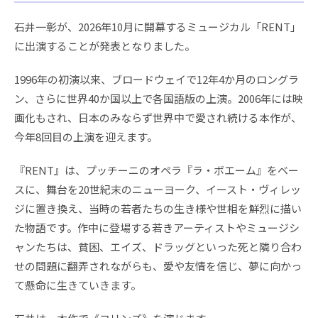
石井一彰が、2026年10月に開幕するミュージカル「RENT」
に出演することが発表となりました。
1996年の初演以来、ブロードウェイで12年4か月のロングラ
ン、さらに世界40か国以上で各国語版の上演。2006年には映
画化もされ、日本のみならず世界中で愛され続ける本作が、
今年8回目の上演を迎えます。
『RENT』は、プッチーニのオペラ『ラ・ボエーム』をベー
スに、舞台を20世紀末のニューヨーク、イースト・ヴィレッ
ジに置き換え、当時の若者たちの生き様や世相を鮮烈に描い
た物語です。作中に登場する若きアーティストやミュージシ
ャンたちは、貧困、エイズ、ドラッグといった死と隣り合わ
せの問題に翻弄されながらも、愛や友情を信じ、夢に向かっ
て懸命に生きていきます。