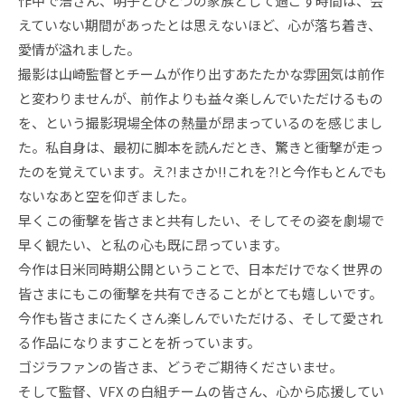
作中で浩さん、明子とひとつの家族として過ごす時間は、会
えていない期間があったとは思えないほど、心が落ち着き、
愛情が溢れました。
撮影は山崎監督とチームが作り出すあたたかな雰囲気は前作
と変わりませんが、前作よりも益々楽しんでいただけるもの
を、という撮影現場全体の熱量が昂まっているのを感じまし
た。私自身は、最初に脚本を読んだとき、驚きと衝撃が走っ
たのを覚えています。え?!まさか!!これを?!と今作もとんでも
ないなあと空を仰ぎました。
早くこの衝撃を皆さまと共有したい、そしてその姿を劇場で
早く観たい、と私の心も既に昂っています。
今作は日米同時期公開ということで、日本だけでなく世界の
皆さまにもこの衝撃を共有できることがとても嬉しいです。
今作も皆さまにたくさん楽しんでいただける、そして愛され
る作品になりますことを祈っています。
ゴジラファンの皆さま、どうぞご期待くださいませ。
そして監督、VFX の白組チームの皆さん、心から応援してい