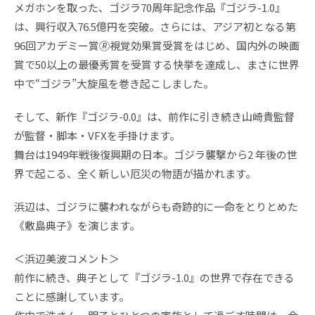
メガホンを取った、ゴジラ70周年記念作品『ゴジラ-1.0』
は、興行収入76.5億円を突破。さらには、アジア初となる第
96回アカデミー賞🄬視覚効果賞受賞をはじめ、国内外の映画
賞で50以上の最優秀賞を受賞する快挙を達成し、まさに世界
中で“ゴジラ”大旋風を巻き起こしました。
そして、新作『ゴジラ-0.0』は、前作に引き続き山崎貴監督
が監督・脚本・VFXを手掛けます。
舞台は1949年戦後復興期の日本。ゴジラ襲撃から2 年後の世
界で起こる、全く新しい厄災の物語が描かれます。
浜辺は、ゴジラに襲われながらも奇跡的に一命をとりとめた
《敷島典子》を演じます。
＜浜辺美波コメント＞
前作に続き、典子として『ゴジラ-1.0』の世界で存在できる
ことに感謝しています。