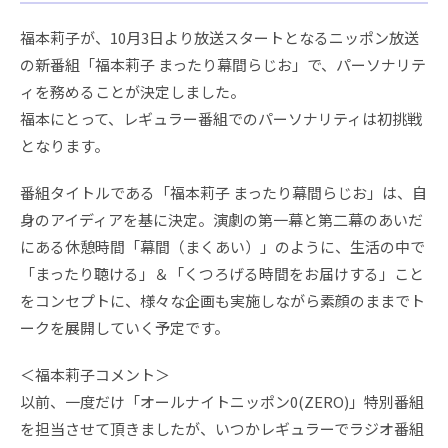
福本莉子が、10月3日より放送スタートとなるニッポン放送
の新番組「福本莉子 まったり幕間らじお」で、パーソナリテ
ィを務めることが決定しました。
福本にとって、レギュラー番組でのパーソナリティは初挑戦
となります。
番組タイトルである「福本莉子 まったり幕間らじお」は、自
身のアイディアを基に決定。演劇の第一幕と第二幕のあいだ
にある休憩時間「幕間（まくあい）」のように、生活の中で
「まったり聴ける」＆「くつろげる時間をお届けする」こと
をコンセプトに、様々な企画も実施しながら素顔のままでト
ークを展開していく予定です。
＜福本莉子コメント＞
以前、一度だけ「オールナイトニッポン0(ZERO)」特別番組
を担当させて頂きましたが、いつかレギュラーでラジオ番組