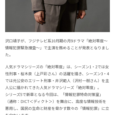
沢口靖子が、フジテレビ系10月期の月9ドラマ「絶対零度～
情報犯罪緊急捜査～」で主演を務めることが発表となりまし
た。
人気ドラマシリーズの「絶対零度」は、シーズン1・2では女
性刑事・桜木泉（上戸彩さん）の活躍を描き、シーズン3・4
では元公安のエリート刑事・井沢範人（沢村一樹さん）を主
人公に描かれてきた人気ドラマシリーズ「絶対零度」。
シリーズ5で新章となる今回は、「情報犯罪特命対策室」
（通称：DICT＜ディクト＞）を舞台に、高度な情報技術を
悪用し、国民の生命と財産を脅かす数々の「情報犯罪」に立