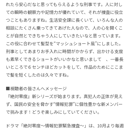
れたら安心だなと思ってもらえるような刑事です。人に対し
ての瞬時の観察力や記憶力が優れていて、それが捜査に役立
つこともありますね。生活安全課に長くいて、いろんな人の
相談にたくさん乗ってきてあげた人なので、人の心を開くこ
とが自然とできちゃう人にしていきたいなと思っています。
この役に合わせて髪型を“マッシュショート風”にしました。
刑事としてあまりお手入れに時間がかからず、出かける支度
も素早くできるショートがいいかなと思いまして 、一番長
いところで６センチほどカットをして、作品のためにここま
で髪を短くしたのは久々ですね。
■視聴者の皆さんへメッセージ
『絶対零度』新シリーズが始まります。真犯人の正体が見え
ず、国民の安全を脅かす“情報犯罪”に個性豊かな新メンバー
で挑みます！どうぞ楽しみにしていてください。
ドラマ「絶対零度～情報犯罪緊急捜査～」は、10月より毎週