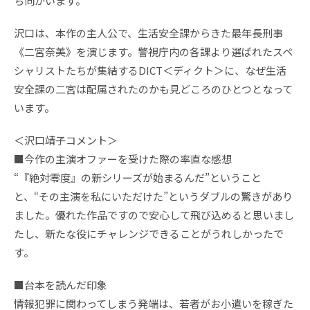
ち向かいます。
沢口は、本作の主人公で、生活安全課からきた最年長刑事
《二宮奈美》を演じます。警視庁内の各課より選ばれたスペ
シャリストたちが集結するDICT＜ディクト＞に、なぜ生活
安全課の二宮は配属されたのかも見どころのひとつとなって
います。
＜沢口靖子コメント＞
■今作の主演オファーを受けた際の率直な感想
“『絶対零度』の新シリーズが始まるんだ”ということ
と、“その主演を私にいただけた”というダブルの驚きがあり
ました。優れた作品ですので安心して飛び込めると思いまし
たし、新たな役にチャレンジできることがうれしかったで
す。
■台本を読んだ印象
情報犯罪に関わってしまう発端は、若者がお小遣いを稼ぎた