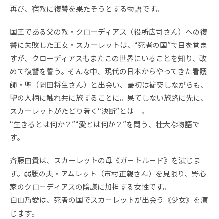
再び、宿敵に復讐を果たそうとする物語です。
国王である父の敵・クローディアス（役所広司さん）への復
讐に失敗した王女・スカーレットは、“死者の国”で目を覚ま
すが、クローディアスもまたこの世界にいることを知り、改
めて復讐を誓う。そんな中、現代の日本からやってきた看護
師・聖（岡田将生さん）と出会い、最初は衝突しながらも、
聖の人柄に触れ共に旅することに。果てしない旅路に先に、
スカーレットがたどり着く“決断”とは―。
“生きるとは何か？”“愛とは何か？”を問う、壮大な物語で
す。
斉藤由貴は、スカーレットの母《ガートルード》を演じま
す。弱腰の夫・アムレット（市村正親さん）を見限り、野心
家のクローディアスの陰謀に加担する女性です。
白山乃愛は、死者の国でスカーレットが出会う《少女》を演
じます。