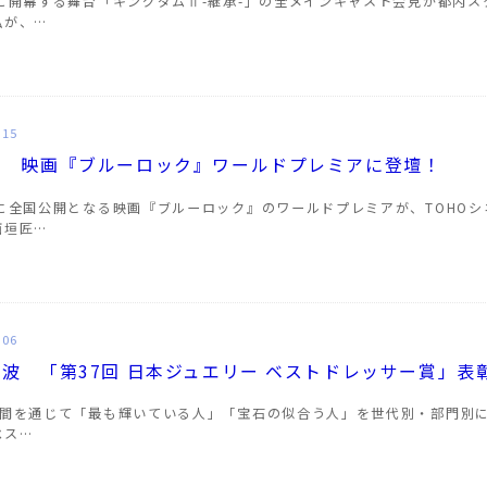
日に開幕する舞台「キングダムⅡ-継承-」の全メインキャスト会見が都内
弘が、…
.15
匠 映画『ブルーロック』ワールドプレミアに登壇！
日に全国公開となる映画『ブルーロック』のワールドプレミアが、TOHO
西垣匠…
.06
波 「第37回 日本ジュエリー ベストドレッサー賞」表
年間を通じて「最も輝いている人」「宝石の似合う人」を世代別・部門別に
ベス…