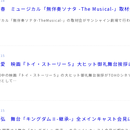
.18
春 ミュージカル「無伴奏ソナタ -The Musical-」取
カル「無伴奏ソナタ-TheMusical-」の取材会がサンシャイン劇場で
.15
乃愛 映画『トイ・ストーリー５』大ヒット御礼舞台挨拶
開中の映画『トイ・ストーリー５』の大ヒット御礼舞台挨拶がTOHOシネ
優として…
.15
千弘 舞台「キングダムⅡ-継承-」全メインキャスト会見