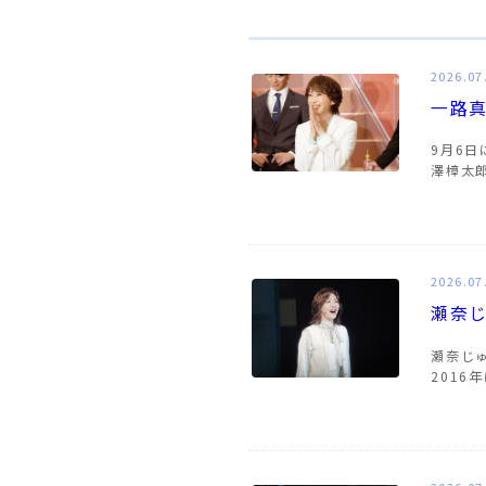
2026.07
一路
9月6
澤樟太
2026.07
瀬奈
瀬奈じ
2016