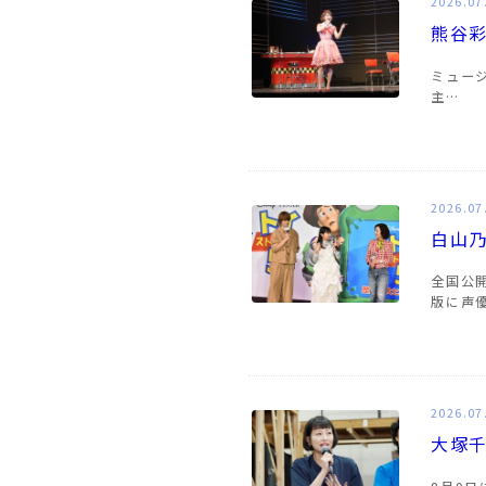
2026.07
熊谷彩
ミュージ
主…
2026.07
白山
全国公
版に声
2026.07
大塚