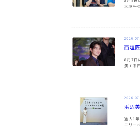
8月9
大塚千
2026.07
西垣
8月7
演する
2026.07
浜辺美
過去1
エリー