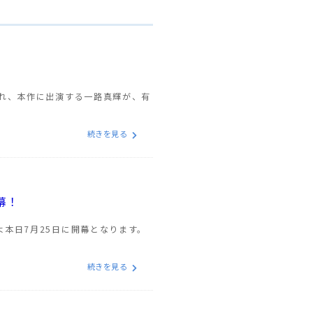
われ、本作に出演する一路真輝が、有
続きを見る
幕！
本日7月25日に開幕となります。
続きを見る