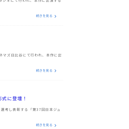
スタジオにて行われ、本作に出演する
続きを見る
シネマズ日比谷にて行われ、本作に出
続きを見る
彰式に登壇！
選考し表彰する「第37回日本ジュ
続きを見る