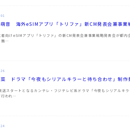
.01
萌音 海外eSIMアプリ「トリファ」新CM発表会兼事
航者向けeSIMアプリ「トリファ」の新CM発表会兼事業戦略発表会が都
を務…
.26
紘菜 ドラマ「今夜もシリアルキラーと待ち合わせ」制作
日放送スタートとなるカンテレ・フジテレビ系ドラマ「今夜もシリアルキ
て行われ…
.24