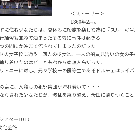
＜ストーリー＞
1860年2月。
ドに住む少女たちは、夏休みに船旅を楽しむ為に『スルーギ号
行練習も兼ねて泊まったその夜に事件は起きる。
つの間にか沖まで流されてしまったのだった。
ドの女子校に通う十四人の少女と、一人の船員見習いの女の子
辿り着いたのはどこともわからぬ無人島だった。
リトニーに対し、元々学校一の優等生であるドルチェはライバ
の島に、人殺しの犯罪集団が流れ着いて・・・
なくされた少女たちが、波乱を乗り越え、母国に帰りつくこと
／シアター1010
市文化会館