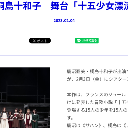
桐島十和子 舞台「十五少女漂
2023.02.04
鹿沼亜美・桐島十和子が出演
が、2月3日（金）にシアター
本作は、フランスのジュール・
けに発表した冒険小説「十五
登場する15人の少年を15人
す。
鹿沼は《サハン》、桐島は《