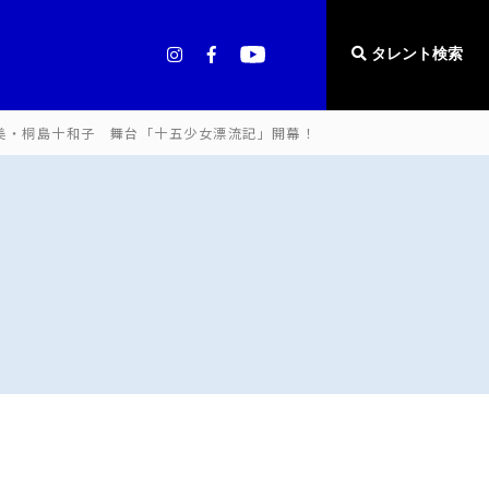
タレント検索
美・桐島十和子 舞台「十五少女漂流記」開幕！