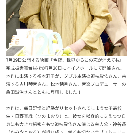
7月29日公開する映画『今夜、世界からこの恋が消えても』
完成披露舞台挨拶が7月20日にイイノホールにて開催され、
本作に出演する福本莉子が、ダブル主演の道枝駿佑さん、共
演する古川琴音さん、松本穂香さん、音楽プロデューサーの
亀田誠治さんとともに登壇しました！
本作は、毎日記憶と経験がリセットされてしまう女子高校
生・日野真織（ひのまおり）と、彼女を献身的に支えつつ自
身にも大きな秘密をもつ道枝駿佑さん演じる主人公・神谷透
（かみやとおる）が織り成す、儚くも切ないラブストーリー