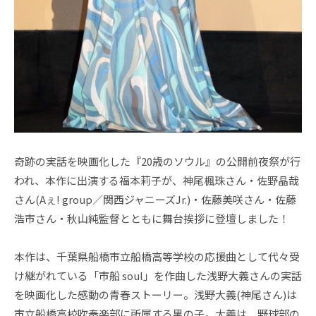
奇跡の実話を映画化した『20歳のソウル』の公開前夜祭が行
われ、本作に出演する福本莉子が、神尾楓珠さん・佐野晶哉
さん(Aぇ! group／関西ジャニーズJr.)・佐藤美咲さん・佐藤
浩市さん・秋山純監督とともに舞台挨拶に登壇しました！
本作は、千葉県船橋市立船橋高等学校の応援曲として代々受
け継がれている「市船 soul」を作曲した浅野大義さんの実話
を映画化した感動の青春ストーリー。浅野大義(神尾さん)は
市立船橋高校吹奏楽部に所属する男の子。大義は、野球部の