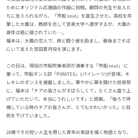
ためにオリジナル応援曲の作曲に挑戦。顧問の先生や友人た
ちに支えられながら、「市船 soul」を誕生させた。高校を卒
業した大義は、教師を志して音楽大学へ進学するが、大義の
身体は癌に侵されていた…。
福本は、大義の恋人で、病と闘う彼を励まし、最後までそば
にいて支えた宮田夏月役を演じます。
この日は、現役の市船吹奏楽部が演奏する「市船 soul」 に
乗って、市船ダンス部「PIRATES」(パイレーツ)が登場。キ
レキレのダンスを披露しました。華やかに幕を開けた前夜祭
に、福本は「チアの皆さんがすばらしくて。たくさん盛り上
げていただいて、本当にうれしいです」と感謝。「後ろで待
機している時のチアの皆さんが、とてもかわいかった」と目
尻を下げていました。
20歳でその短い人生を閉じた青年の実話を描く物語となり、