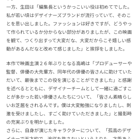
一方、生田は「編集長というかっこいい役は初めてでした。
私が若い頃はデザイナーズブランドが流行っていて、そのこ
とを思い出しました。ファッションは好きですが、どうやっ
て作られているか分からない部分がありましたが、この映画
を観て、つくり出すって大変だな、大変だからこそ嬉しい感
動があるんだなと改めて感じました」と挨拶をしました。
本作で映画主演２６年ぶりとなる高嶋は「プロデューサーや
監督、俳優の大先輩方、同年代の俳優の皆さんに助けていた
だいて、最後までこの役を演じることができました」と感謝
を述べるとともに、デザイナーチームとして一緒に過ごすこ
とが多かった若い俳優さんたちについて、「皆さん素晴らし
いお芝居をされるんです。僕は大変勉強になりましたし、刺
激を受けましたし、すごく助けていただきました」と撮影時
の充実ぶりを明かしました。
さらに、自身が演じたキャラクターについて、「孤高のデザ
イナーで天才的で、追従を許さないというよりも、才能あふ