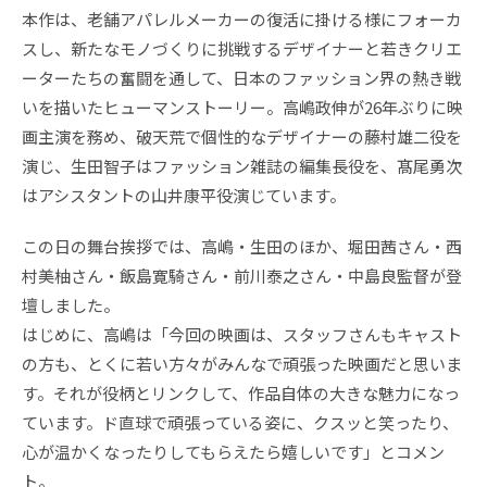
本作は、老舗アパレルメーカーの復活に掛ける様にフォーカ
スし、新たなモノづくりに挑戦するデザイナーと若きクリエ
ーターたちの奮闘を通して、日本のファッション界の熱き戦
いを描いたヒューマンストーリー。高嶋政伸が26年ぶりに映
画主演を務め、破天荒で個性的なデザイナーの藤村雄二役を
演じ、生田智子はファッション雑誌の編集長役を、髙尾勇次
はアシスタントの山井康平役演じています。
この日の舞台挨拶では、高嶋・生田のほか、堀田茜さん・西
村美柚さん・飯島寛騎さん・前川泰之さん・中島良監督が登
壇しました。
はじめに、高嶋は「今回の映画は、スタッフさんもキャスト
の方も、とくに若い方々がみんなで頑張った映画だと思いま
す。それが役柄とリンクして、作品自体の大きな魅力になっ
ています。ド直球で頑張っている姿に、クスッと笑ったり、
心が温かくなったりしてもらえたら嬉しいです」とコメン
ト。