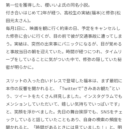
第一位を獲得した、櫻いいよ氏の同名小説。
付き合いはじめて2年が経つ、高校生の実結(福本)と修弥(松
田元太さん)。
毎月1日に、映画を観に行く約束の日、予定をキャンセルし
た修弥に会いに行くが、目の前で彼が交通事故に遭ってしま
う。実結は、突然の出来事にパニックになるが、目が覚める
と事故当日の朝を迎えていた。時間が経つにつれ、タイムリ
ープをしていることに気がついた中で、修弥の隠していた秘
密が明らかに。
スリットの入った白いドレスで登場した福本は、まず最初に
本作の反響を聞かれると、「Twitterで“きみあお観た”とい
う、ツイートをたくさん拝見しました。インスタグラムでも
メンションしていただいて、嬉しい気持ちでいっぱいです」
と、笑顔を浮かべました。先日の舞台挨拶でも、SNSをチェ
ックしていると話していたこともあり、自身の検索の頻度を
聞かれると、「時間があるときには見ていました！」と、明