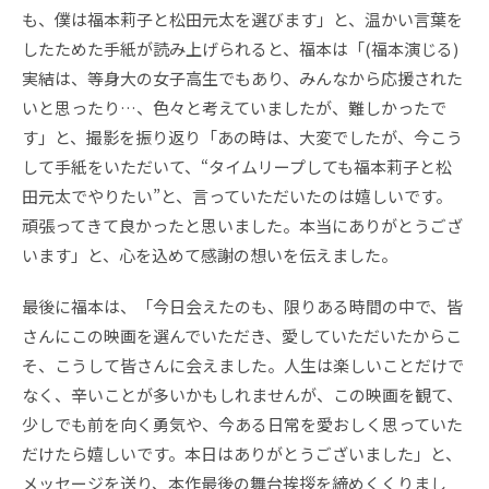
も、僕は福本莉子と松田元太を選びます」と、温かい言葉を
したためた手紙が読み上げられると、福本は「(福本演じる)
実結は、等身大の女子高生でもあり、みんなから応援された
いと思ったり…、色々と考えていましたが、難しかったで
す」と、撮影を振り返り「あの時は、大変でしたが、今こう
して手紙をいただいて、“タイムリープしても福本莉子と松
田元太でやりたい”と、言っていただいたのは嬉しいです。
頑張ってきて良かったと思いました。本当にありがとうござ
います」と、心を込めて感謝の想いを伝えました。
最後に福本は、「今日会えたのも、限りある時間の中で、皆
さんにこの映画を選んでいただき、愛していただいたからこ
そ、こうして皆さんに会えました。人生は楽しいことだけで
なく、辛いことが多いかもしれませんが、この映画を観て、
少しでも前を向く勇気や、今ある日常を愛おしく思っていた
だけたら嬉しいです。本日はありがとうございました」と、
メッセージを送り、本作最後の舞台挨拶を締めくくりまし