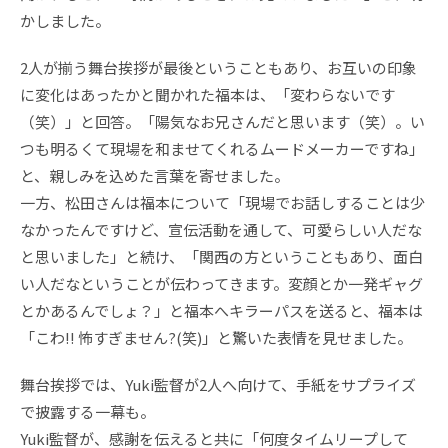
かしました。
2人が揃う舞台挨拶が最後ということもあり、お互いの印象
に変化はあったかと聞かれた福本は、「変わらないです
（笑）」と回答。「陽気なお兄さんだと思います（笑）。い
つも明るくて現場を和ませてくれるムードメーカーですね」
と、親しみを込めた言葉を寄せました。
一方、松田さんは福本について「現場でお話しすることは少
なかったんですけど、宣伝活動を通して、可愛らしい人だな
と思いました」と続け、「関西の方ということもあり、面白
い人だなということが伝わってきます。変顔とか一発ギャグ
とかあるんでしょ？」と福本へキラーパスを送ると、福本は
「こわ!! 怖すぎません?(笑)」と驚いた表情を見せました。
舞台挨拶では、Yuki監督が2人へ向けて、手紙をサプライズ
で披露する一幕も。
Yuki監督が、感謝を伝えると共に「何度タイムリープして