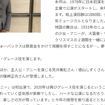
本作は、1978年に日本初演を
主催で公演がスタートし、来
ます。総上演回数は1880回、
気ミュージカルとなりました
物語の舞台は、1933年のニ
の少女・アニーが、大富豪・
クリスマスの２週間を一緒に
ォーバックスは懸賞金をかけて両親を探すことになるが―。夢
・グレース役を演じます。
ほか、主人公・アニーを演じる荒井美虹さん・德山しずくさん
の篠﨑正光さんが登壇しました。
アニー」は初出演で、2020年は再びグレース役を演じるとい
わっていく空気感が新鮮でしたし、ハードな公演になるだろう
、楽しさの方が残っています」と今年の感想を振り返るととも