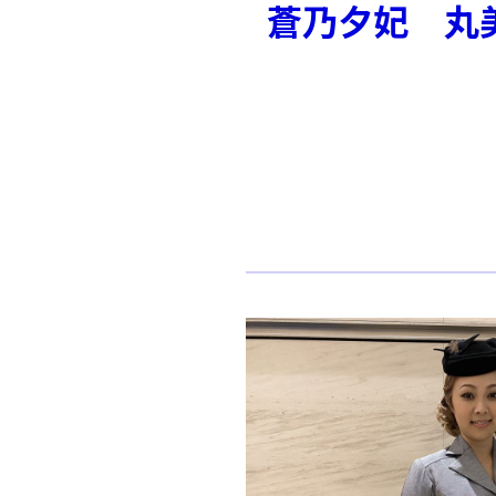
蒼乃夕妃 丸