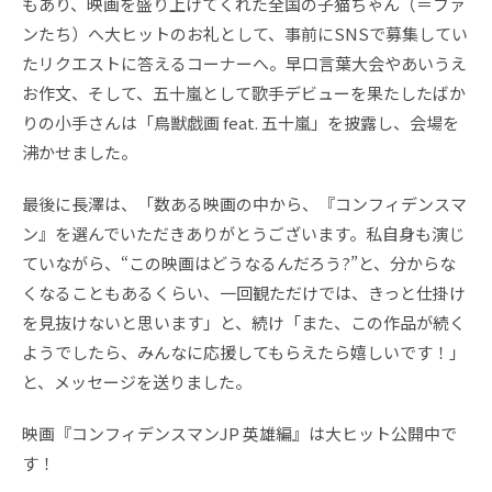
もあり、映画を盛り上げてくれた全国の子猫ちゃん（＝ファ
ンたち）へ大ヒットのお礼として、事前にSNSで募集してい
たリクエストに答えるコーナーへ。早口言葉大会やあいうえ
お作文、そして、五十嵐として歌手デビューを果たしたばか
りの小手さんは「鳥獣戯画 feat. 五十嵐」を披露し、会場を
沸かせました。
最後に長澤は、「数ある映画の中から、『コンフィデンスマ
ン』を選んでいただきありがとうございます。私自身も演じ
ていながら、“この映画はどうなるんだろう?”と、分からな
くなることもあるくらい、一回観ただけでは、きっと仕掛け
を見抜けないと思います」と、続け「また、この作品が続く
ようでしたら、みんなに応援してもらえたら嬉しいです！」
と、メッセージを送りました。
映画『コンフィデンスマンJP 英雄編』は大ヒット公開中で
す！