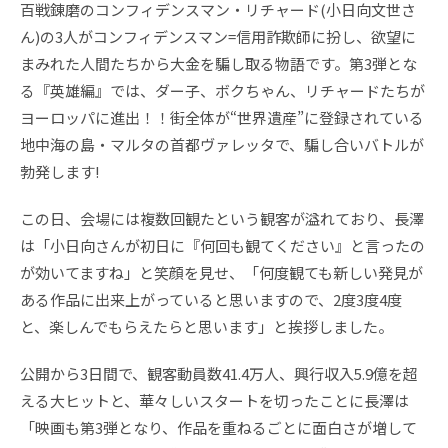
百戦錬磨のコンフィデンスマン・リチャード(小日向文世さ
ん)の3人がコンフィデンスマン=信用詐欺師に扮し、欲望に
まみれた人間たちから大金を騙し取る物語です。第3弾とな
る『英雄編』では、ダー子、ボクちゃん、リチャードたちが
ヨーロッパに進出！！街全体が“世界遺産”に登録されている
地中海の島・マルタの首都ヴァレッタで、騙し合いバトルが
勃発します!
この日、会場には複数回観たという観客が溢れており、長澤
は「小日向さんが初日に『何回も観てください』と言ったの
が効いてますね」と笑顔を見せ、「何度観ても新しい発見が
ある作品に出来上がっていると思いますので、2度3度4度
と、楽しんでもらえたらと思います」と挨拶しました。
公開から3日間で、観客動員数41.4万人、興行収入5.9億を超
える大ヒットと、華々しいスタートを切ったことに長澤は
「映画も第3弾となり、作品を重ねるごとに面白さが増して