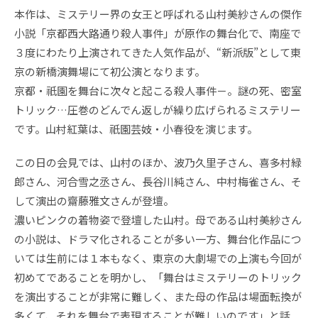
本作は、ミステリー界の女王と呼ばれる山村美紗さんの傑作
小説「京都西大路通り殺人事件」が原作の舞台化で、南座で
３度にわたり上演されてきた人気作品が、“新派版”として東
京の新橋演舞場にて初公演となります。
京都・祇園を舞台に次々と起こる殺人事件－。謎の死、密室
トリック…圧巻のどんでん返しが繰り広げられるミステリー
です。山村紅葉は、祇園芸妓・小春役を演じます。
この日の会見では、山村のほか、波乃久里子さん、喜多村緑
郎さん、河合雪之丞さん、長谷川純さん、中村梅雀さん、そ
して演出の齋藤雅文さんが登壇。
濃いピンクの着物姿で登壇した山村。母である山村美紗さん
の小説は、ドラマ化されることが多い一方、舞台化作品につ
いては生前には１本もなく、東京の大劇場での上演も今回が
初めてであることを明かし、「舞台はミステリーのトリック
を演出することが非常に難しく、また母の作品は場面転換が
多くて、それを舞台で表現することが難しいのです」と話