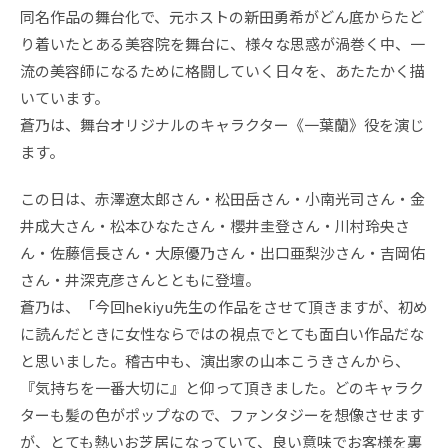
同名作品の舞台化で、元ホストの新田勇希がどん底からたど
り着いたとある美容院を舞台に、様々な思惑が渦巻く中、一
流の美容師になるために格闘していく日々を、あたたかく描
いています。
蒼乃は、舞台オリジナルのキャラクター《一葉蘭》役を演じ
ます。
この日は、赤澤遼太郎さん・松田岳さん・小南光司さん・金
井成大さん・松本ひなたさん・櫻井圭登さん・川村玲央さ
ん・佐藤信長さん・大原優乃さん・出口亜梨沙さん・吉岡佑
さん・井深克彦さんとともに登壇。
蒼乃は、「今回hekiyu先生の作品をさせて頂きますが、初め
に読んだときに女性ならではの視点でとても面白い作品だな
と思いました。稽古中も、演出家の山本こうきさんから、
『気持ちを一番大切に』と仰って頂きました。どのキャラク
ターも髪の色がポップなので、ファンタジーを想像させます
が、とても熱いお芝居になっていて、良い意味でお客様を裏