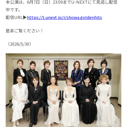
本公演は、6月7日（日）23:59までU-NEXTにて見逃し配信
中です。
配信URL▶
https://t.unext.jp/r/showa.goldenhits
是非ご覧ください！
（2026/5/30）