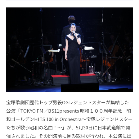
宝塚歌劇団歴代トップ男役OGレジェントスターが集結した
公演「TOKYO FM／BS11presents 昭和１００周年記念 昭
和ゴールデンHITS 100 in Orchestra～宝塚レジェンドスター
たちが歌う昭和の名曲！～」が、5月30日に日本武道館で開
催されました。その開演前に囲み取材が行われ、本公演に出