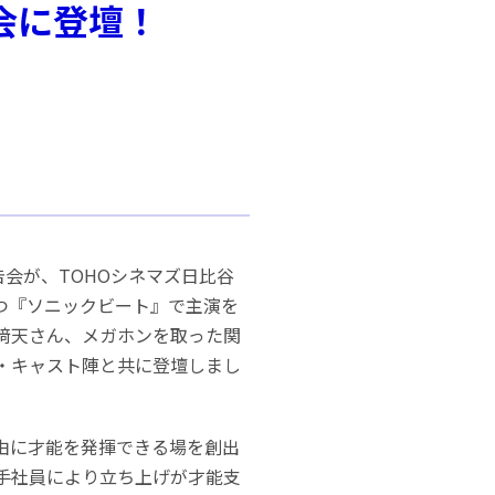
告会に登壇！
成報告会が、TOHOシネマズ日比谷
つ『ソニックビート』で主演を
﨑天さん、メガホンを取った関
・キャスト陣と共に登壇しまし
由に才能を発揮できる場を創出
手社員により立ち上げが才能支