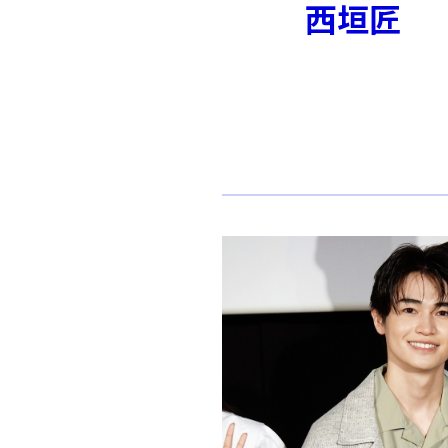
西垣匠 『