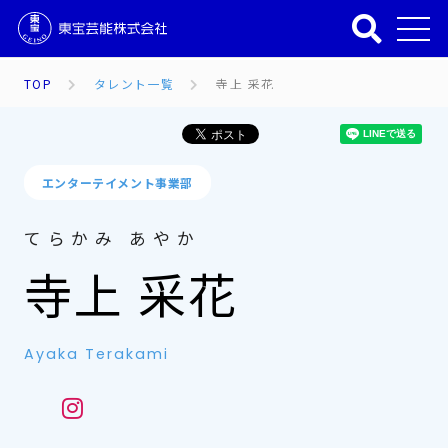
TOP
タレント一覧
寺上 采花
エンターテイメント事業部
てらかみ あやか
寺上 采花
Ayaka Terakami