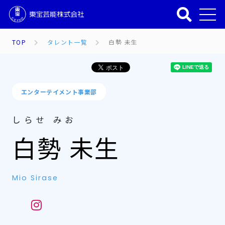
TOP
タレント一覧
白勢 未生
エンターテイメント事業部
しらせ みお
白勢 未生
Mio Sirase